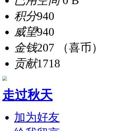
已用空间
0 B
积分
940
威望
940
金钱
207 （喜币）
贡献
1718
走过秋天
加为好友