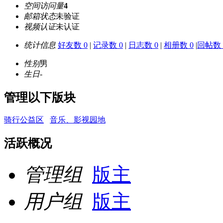
空间访问量
4
邮箱状态
未验证
视频认证
未认证
统计信息
好友数 0
|
记录数 0
|
日志数 0
|
相册数 0
|
回帖数 
性别
男
生日
-
管理以下版块
骑行公益区
音乐、影视园地
活跃概况
管理组
版主
用户组
版主