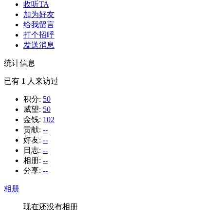
收听TA
加为好友
给我留言
打个招呼
发送消息
统计信息
已有
1
人来访过
积分:
50
威望:
50
金钱:
102
贡献:
--
好友:
--
日志:
--
相册:
--
分享:
--
相册
现在还没有相册