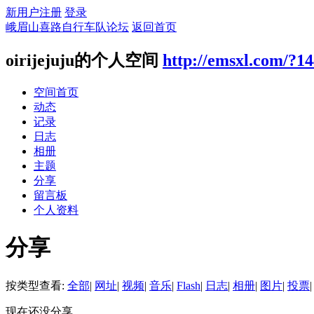
新用户注册
登录
峨眉山喜路自行车队论坛
返回首页
oirijejuju的个人空间
http://emsxl.com/?1
空间首页
动态
记录
日志
相册
主题
分享
留言板
个人资料
分享
按类型查看:
全部
|
网址
|
视频
|
音乐
|
Flash
|
日志
|
相册
|
图片
|
投票
|
现在还没分享