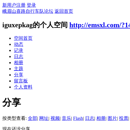
新用户注册
登录
峨眉山喜路自行车队论坛
返回首页
iguxepkag的个人空间
http://emsxl.com/?1
空间首页
动态
记录
日志
相册
主题
分享
留言板
个人资料
分享
按类型查看:
全部
|
网址
|
视频
|
音乐
|
Flash
|
日志
|
相册
|
图片
|
投票
|
现在还没分享