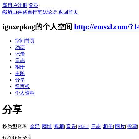
新用户注册
登录
峨眉山喜路自行车队论坛
返回首页
iguxepkag的个人空间
http://emsxl.com/?1
空间首页
动态
记录
日志
相册
主题
分享
留言板
个人资料
分享
按类型查看:
全部
|
网址
|
视频
|
音乐
|
Flash
|
日志
|
相册
|
图片
|
投票
|
现在还没分享