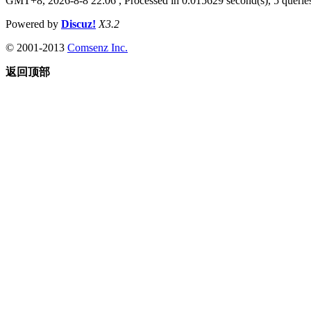
GMT+8, 2026-8-8 22:06
, Processed in 0.015629 second(s), 5 queries
Powered by
Discuz!
X3.2
© 2001-2013
Comsenz Inc.
返回顶部