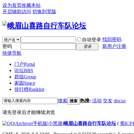
设为首页
收藏本站
开启辅助访问
切换到宽版
找回密码
自动登录
密码
新用户注册
登录
快捷导航
门户
Portal
论坛
BBS
群组
Group
家园
Space
排行榜
Ranklist
搜索
热搜:
活动
交友
discuz
搜索
请先登录后才能继续浏览
|
Archiver
|
手机版
|
小黑屋
|
峨眉山喜路自行车队论坛
(
蜀ICP备