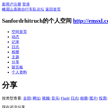
新用户注册
登录
峨眉山喜路自行车队论坛
返回首页
Sanfordrhitruch的个人空间
http://emsxl.
空间首页
动态
记录
日志
相册
主题
分享
留言板
个人资料
分享
按类型查看:
全部
|
网址
|
视频
|
音乐
|
Flash
|
日志
|
相册
|
图片
|
投票
|
现在还没分享