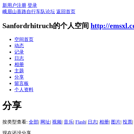
新用户注册
登录
峨眉山喜路自行车队论坛
返回首页
Sanfordrhitruch的个人空间
http://emsxl.
空间首页
动态
记录
日志
相册
主题
分享
留言板
个人资料
分享
按类型查看:
全部
|
网址
|
视频
|
音乐
|
Flash
|
日志
|
相册
|
图片
|
投票
|
现在还没分享