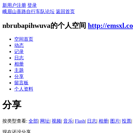
新用户注册
登录
峨眉山喜路自行车队论坛
返回首页
nbrubapihwuva的个人空间
http://emsxl.
空间首页
动态
记录
日志
相册
主题
分享
留言板
个人资料
分享
按类型查看:
全部
|
网址
|
视频
|
音乐
|
Flash
|
日志
|
相册
|
图片
|
投票
|
现在还没分享