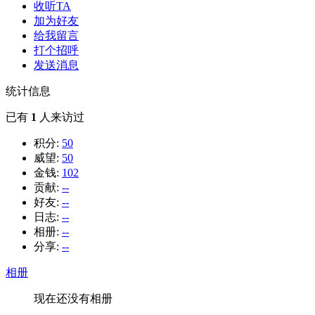
收听TA
加为好友
给我留言
打个招呼
发送消息
统计信息
已有
1
人来访过
积分:
50
威望:
50
金钱:
102
贡献:
--
好友:
--
日志:
--
相册:
--
分享:
--
相册
现在还没有相册