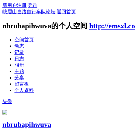
新用户注册
登录
峨眉山喜路自行车队论坛
返回首页
nbrubapihwuva的个人空间
http://emsxl.
空间首页
动态
记录
日志
相册
主题
分享
留言板
个人资料
头像
nbrubapihwuva