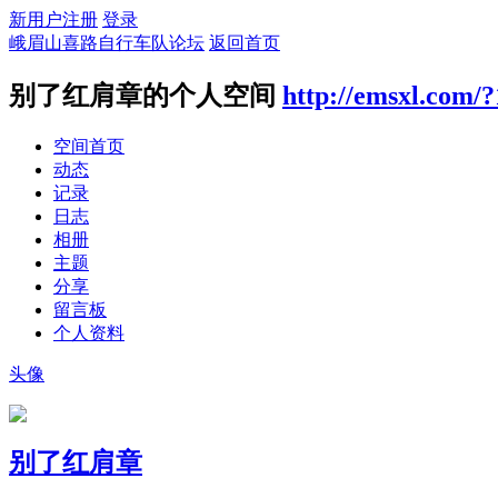
新用户注册
登录
峨眉山喜路自行车队论坛
返回首页
别了红肩章的个人空间
http://emsxl.com/
空间首页
动态
记录
日志
相册
主题
分享
留言板
个人资料
头像
别了红肩章