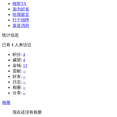
收听TA
加为好友
给我留言
打个招呼
发送消息
统计信息
已有
1
人来访过
积分:
4
威望:
4
金钱:
13
贡献:
--
好友:
--
日志:
--
相册:
--
分享:
--
相册
现在还没有相册