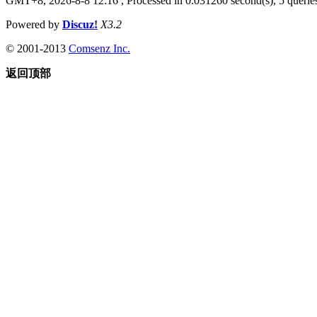
GMT+8, 2026-8-8 12:16
, Processed in 0.031260 second(s), 5 queries
Powered by
Discuz!
X3.2
© 2001-2013
Comsenz Inc.
返回顶部