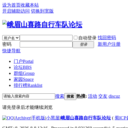
设为首页
收藏本站
开启辅助访问
切换到宽版
找回密码
自动登录
密码
新用户注册
登录
快捷导航
门户
Portal
论坛
BBS
群组
Group
家园
Space
排行榜
Ranklist
搜索
热搜:
活动
交友
discuz
搜索
请先登录后才能继续浏览
|
Archiver
|
手机版
|
小黑屋
|
峨眉山喜路自行车队论坛
(
蜀ICP备