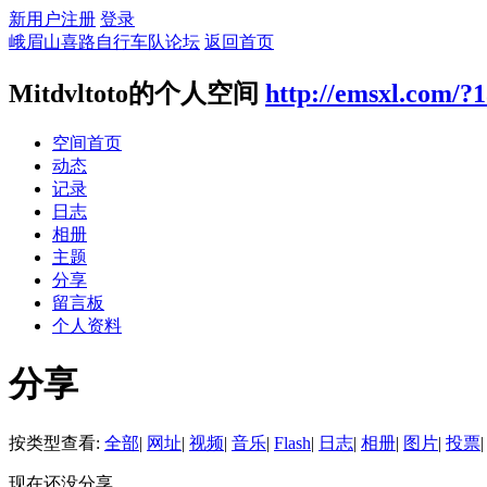
新用户注册
登录
峨眉山喜路自行车队论坛
返回首页
Mitdvltoto的个人空间
http://emsxl.com/?
空间首页
动态
记录
日志
相册
主题
分享
留言板
个人资料
分享
按类型查看:
全部
|
网址
|
视频
|
音乐
|
Flash
|
日志
|
相册
|
图片
|
投票
|
现在还没分享