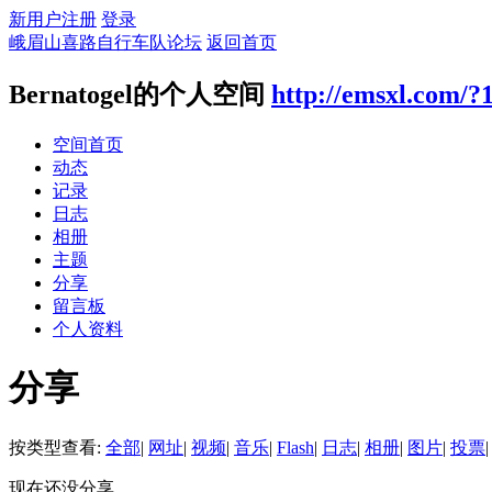
新用户注册
登录
峨眉山喜路自行车队论坛
返回首页
Bernatogel的个人空间
http://emsxl.com/?
空间首页
动态
记录
日志
相册
主题
分享
留言板
个人资料
分享
按类型查看:
全部
|
网址
|
视频
|
音乐
|
Flash
|
日志
|
相册
|
图片
|
投票
|
现在还没分享