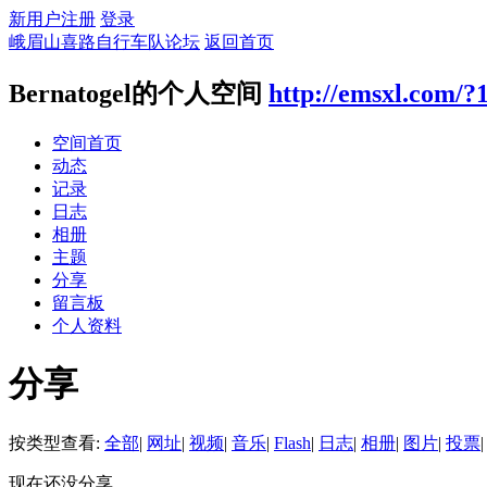
新用户注册
登录
峨眉山喜路自行车队论坛
返回首页
Bernatogel的个人空间
http://emsxl.com/?
空间首页
动态
记录
日志
相册
主题
分享
留言板
个人资料
分享
按类型查看:
全部
|
网址
|
视频
|
音乐
|
Flash
|
日志
|
相册
|
图片
|
投票
|
现在还没分享