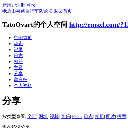
新用户注册
登录
峨眉山喜路自行车队论坛
返回首页
TatoOvart的个人空间
http://emsxl.com/?
空间首页
动态
记录
日志
相册
主题
分享
留言板
个人资料
分享
按类型查看:
全部
|
网址
|
视频
|
音乐
|
Flash
|
日志
|
相册
|
图片
|
投票
|
现在还没分享