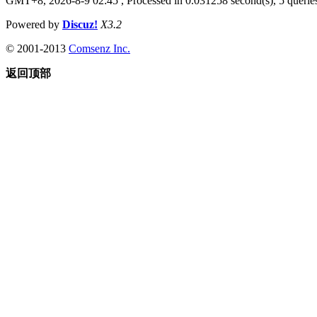
GMT+8, 2026-8-9 02:45
, Processed in 0.031258 second(s), 5 queries
Powered by
Discuz!
X3.2
© 2001-2013
Comsenz Inc.
返回顶部