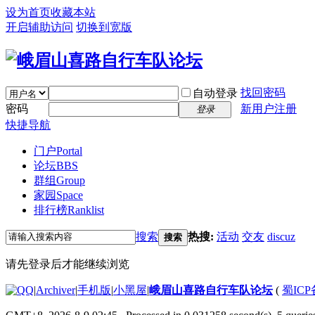
设为首页
收藏本站
开启辅助访问
切换到宽版
找回密码
自动登录
密码
新用户注册
登录
快捷导航
门户
Portal
论坛
BBS
群组
Group
家园
Space
排行榜
Ranklist
搜索
热搜:
活动
交友
discuz
搜索
请先登录后才能继续浏览
|
Archiver
|
手机版
|
小黑屋
|
峨眉山喜路自行车队论坛
(
蜀ICP备