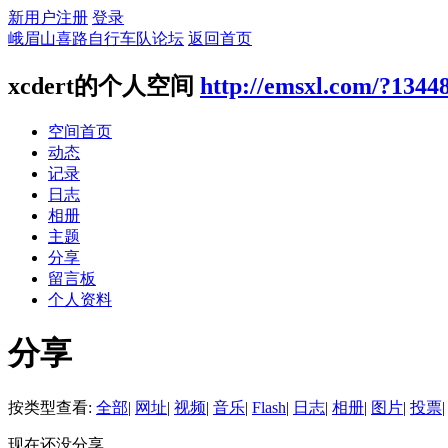
新用户注册
登录
峨眉山喜路自行车队论坛
返回首页
xcdert的个人空间
http://emsxl.com/?1344
空间首页
动态
记录
日志
相册
主题
分享
留言板
个人资料
分享
按类型查看:
全部
|
网址
|
视频
|
音乐
|
Flash
|
日志
|
相册
|
图片
|
投票
|
现在还没分享