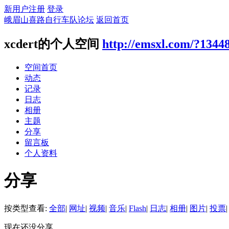
新用户注册
登录
峨眉山喜路自行车队论坛
返回首页
xcdert的个人空间
http://emsxl.com/?1344
空间首页
动态
记录
日志
相册
主题
分享
留言板
个人资料
分享
按类型查看:
全部
|
网址
|
视频
|
音乐
|
Flash
|
日志
|
相册
|
图片
|
投票
|
现在还没分享