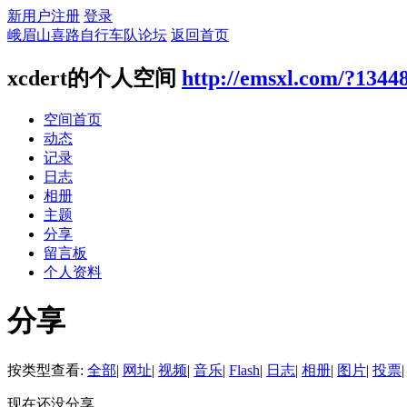
新用户注册
登录
峨眉山喜路自行车队论坛
返回首页
xcdert的个人空间
http://emsxl.com/?1344
空间首页
动态
记录
日志
相册
主题
分享
留言板
个人资料
分享
按类型查看:
全部
|
网址
|
视频
|
音乐
|
Flash
|
日志
|
相册
|
图片
|
投票
|
现在还没分享