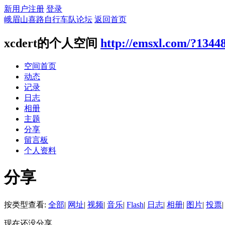
新用户注册
登录
峨眉山喜路自行车队论坛
返回首页
xcdert的个人空间
http://emsxl.com/?1344
空间首页
动态
记录
日志
相册
主题
分享
留言板
个人资料
分享
按类型查看:
全部
|
网址
|
视频
|
音乐
|
Flash
|
日志
|
相册
|
图片
|
投票
|
现在还没分享