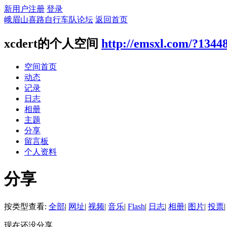
新用户注册
登录
峨眉山喜路自行车队论坛
返回首页
xcdert的个人空间
http://emsxl.com/?1344
空间首页
动态
记录
日志
相册
主题
分享
留言板
个人资料
分享
按类型查看:
全部
|
网址
|
视频
|
音乐
|
Flash
|
日志
|
相册
|
图片
|
投票
|
现在还没分享