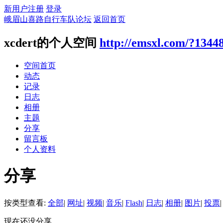
新用户注册
登录
峨眉山喜路自行车队论坛
返回首页
xcdert的个人空间
http://emsxl.com/?1344
空间首页
动态
记录
日志
相册
主题
分享
留言板
个人资料
分享
按类型查看:
全部
|
网址
|
视频
|
音乐
|
Flash
|
日志
|
相册
|
图片
|
投票
|
现在还没分享