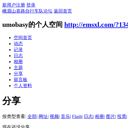
新用户注册
登录
峨眉山喜路自行车队论坛
返回首页
umobasy的个人空间
http://emsxl.com/?13
空间首页
动态
记录
日志
相册
主题
分享
留言板
个人资料
分享
按类型查看:
全部
|
网址
|
视频
|
音乐
|
Flash
|
日志
|
相册
|
图片
|
投票
|
现在还没分享