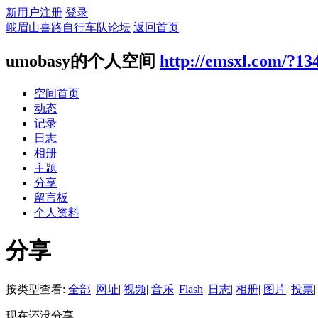
新用户注册
登录
峨眉山喜路自行车队论坛
返回首页
umobasy的个人空间
http://emsxl.com/?13
空间首页
动态
记录
日志
相册
主题
分享
留言板
个人资料
分享
按类型查看:
全部
|
网址
|
视频
|
音乐
|
Flash
|
日志
|
相册
|
图片
|
投票
|
现在还没分享