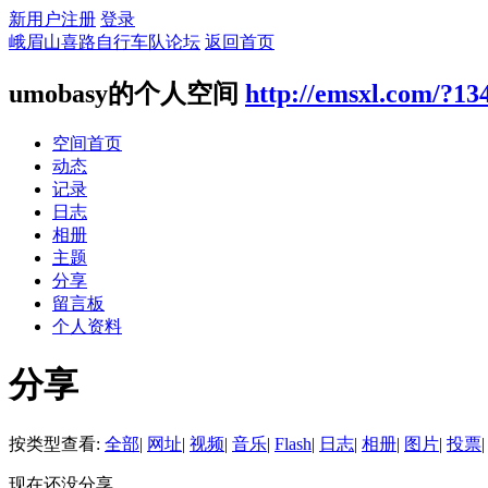
新用户注册
登录
峨眉山喜路自行车队论坛
返回首页
umobasy的个人空间
http://emsxl.com/?13
空间首页
动态
记录
日志
相册
主题
分享
留言板
个人资料
分享
按类型查看:
全部
|
网址
|
视频
|
音乐
|
Flash
|
日志
|
相册
|
图片
|
投票
|
现在还没分享