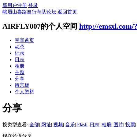
新用户注册
登录
峨眉山喜路自行车队论坛
返回首页
AIRFLY007的个人空间
http://emsxl.com/
空间首页
动态
记录
日志
相册
主题
分享
留言板
个人资料
分享
按类型查看:
全部
|
网址
|
视频
|
音乐
|
Flash
|
日志
|
相册
|
图片
|
投票
|
现在还没分享