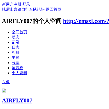
新用户注册
登录
峨眉山喜路自行车队论坛
返回首页
AIRFLY007的个人空间
http://emsxl.com/
空间首页
动态
记录
日志
相册
主题
分享
留言板
个人资料
头像
AIRFLY007