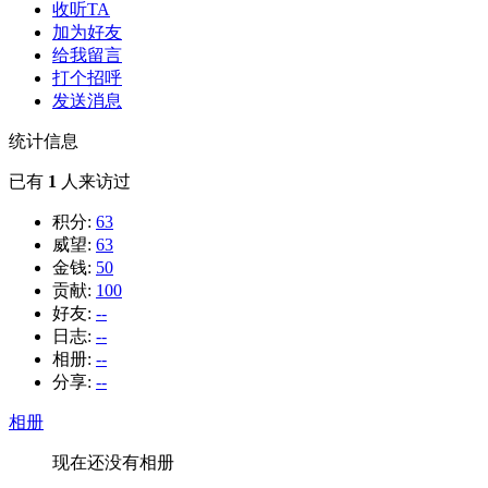
收听TA
加为好友
给我留言
打个招呼
发送消息
统计信息
已有
1
人来访过
积分:
63
威望:
63
金钱:
50
贡献:
100
好友:
--
日志:
--
相册:
--
分享:
--
相册
现在还没有相册