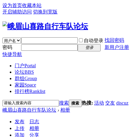
设为首页
收藏本站
开启辅助访问
切换到宽版
找回密码
自动登录
密码
新用户注册
登录
快捷导航
门户
Portal
论坛
BBS
群组
Group
家园
Space
排行榜
Ranklist
搜索
热搜:
活动
交友
discuz
搜索
峨眉山喜路自行车队论坛
›
相册
发布
日志
上传
相册
添加
分享