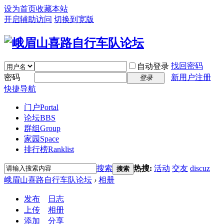
设为首页
收藏本站
开启辅助访问
切换到宽版
找回密码
自动登录
密码
新用户注册
登录
快捷导航
门户
Portal
论坛
BBS
群组
Group
家园
Space
排行榜
Ranklist
搜索
热搜:
活动
交友
discuz
搜索
峨眉山喜路自行车队论坛
›
相册
发布
日志
上传
相册
添加
分享