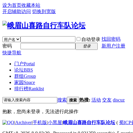
设为首页
收藏本站
开启辅助访问
切换到宽版
找回密码
自动登录
密码
新用户注册
登录
快捷导航
门户
Portal
论坛
BBS
群组
Group
家园
Space
排行榜
Ranklist
搜索
热搜:
活动
交友
discuz
搜索
抱歉，您尚未登录，无法进行此操作
|
Archiver
|
手机版
|
小黑屋
|
峨眉山喜路自行车队论坛
(
蜀ICP备