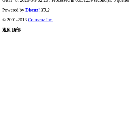
GMT+8, 2026-8-9 02:20
, Processed in 0.031259 second(s), 5 queries
Powered by
Discuz!
X3.2
© 2001-2013
Comsenz Inc.
返回顶部