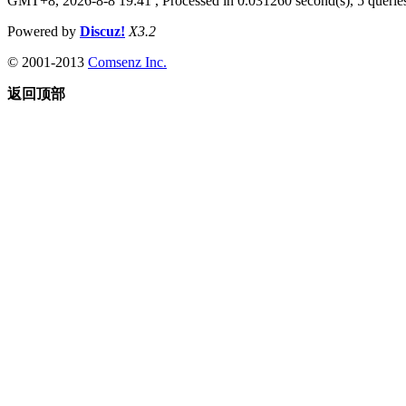
GMT+8, 2026-8-8 19:41
, Processed in 0.031260 second(s), 5 queries
Powered by
Discuz!
X3.2
© 2001-2013
Comsenz Inc.
返回顶部