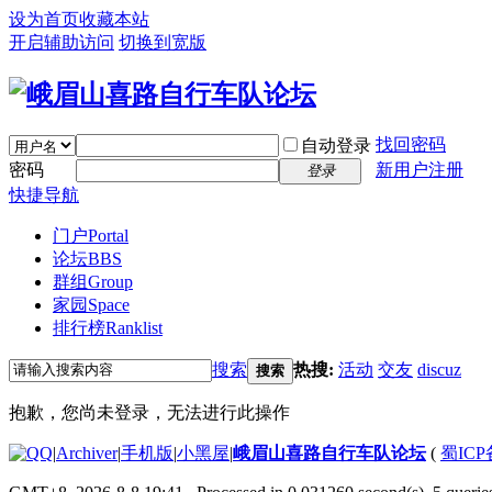
设为首页
收藏本站
开启辅助访问
切换到宽版
找回密码
自动登录
密码
新用户注册
登录
快捷导航
门户
Portal
论坛
BBS
群组
Group
家园
Space
排行榜
Ranklist
搜索
热搜:
活动
交友
discuz
搜索
抱歉，您尚未登录，无法进行此操作
|
Archiver
|
手机版
|
小黑屋
|
峨眉山喜路自行车队论坛
(
蜀ICP备