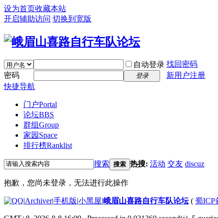
设为首页
收藏本站
开启辅助访问
切换到宽版
找回密码
自动登录
密码
新用户注册
登录
快捷导航
门户
Portal
论坛
BBS
群组
Group
家园
Space
排行榜
Ranklist
搜索
热搜:
活动
交友
discuz
搜索
抱歉，您尚未登录，无法进行此操作
|
Archiver
|
手机版
|
小黑屋
|
峨眉山喜路自行车队论坛
(
蜀ICP备