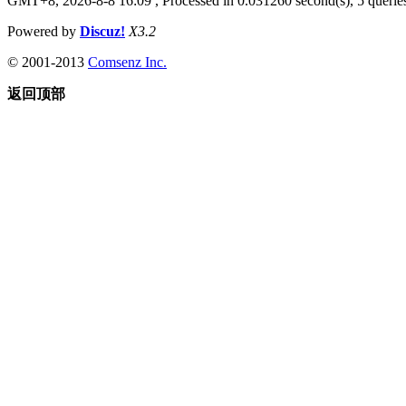
GMT+8, 2026-8-8 16:09
, Processed in 0.031260 second(s), 5 queries
Powered by
Discuz!
X3.2
© 2001-2013
Comsenz Inc.
返回顶部