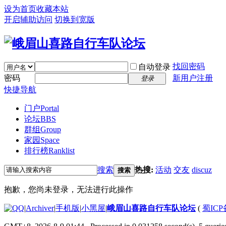
设为首页
收藏本站
开启辅助访问
切换到宽版
找回密码
自动登录
密码
新用户注册
登录
快捷导航
门户
Portal
论坛
BBS
群组
Group
家园
Space
排行榜
Ranklist
搜索
热搜:
活动
交友
discuz
搜索
抱歉，您尚未登录，无法进行此操作
|
Archiver
|
手机版
|
小黑屋
|
峨眉山喜路自行车队论坛
(
蜀ICP备