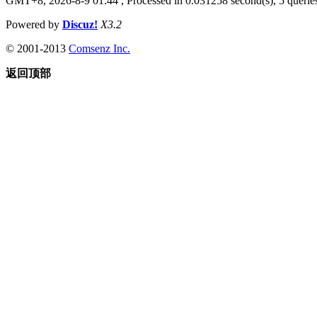
GMT+8, 2026-8-9 01:44
, Processed in 0.031258 second(s), 5 queries
Powered by
Discuz!
X3.2
© 2001-2013
Comsenz Inc.
返回顶部