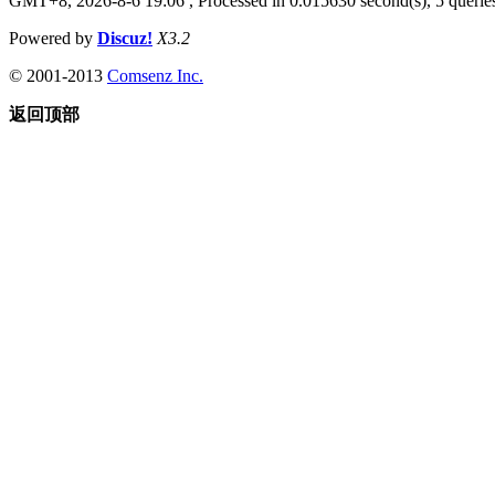
GMT+8, 2026-8-6 19:06
, Processed in 0.015630 second(s), 5 queries
Powered by
Discuz!
X3.2
© 2001-2013
Comsenz Inc.
返回顶部