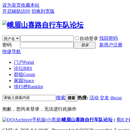
设为首页
收藏本站
开启辅助访问
切换到宽版
找回密码
自动登录
密码
新用户注册
登录
快捷导航
门户
Portal
论坛
BBS
群组
Group
家园
Space
排行榜
Ranklist
搜索
热搜:
活动
交友
discuz
搜索
抱歉，您尚未登录，无法进行此操作
|
Archiver
|
手机版
|
小黑屋
|
峨眉山喜路自行车队论坛
(
蜀ICP备