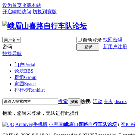
设为首页
收藏本站
开启辅助访问
切换到宽版
找回密码
自动登录
密码
新用户注册
登录
快捷导航
门户
Portal
论坛
BBS
群组
Group
家园
Space
排行榜
Ranklist
搜索
热搜:
活动
交友
discuz
搜索
抱歉，您尚未登录，无法进行此操作
|
Archiver
|
手机版
|
小黑屋
|
峨眉山喜路自行车队论坛
(
蜀ICP备