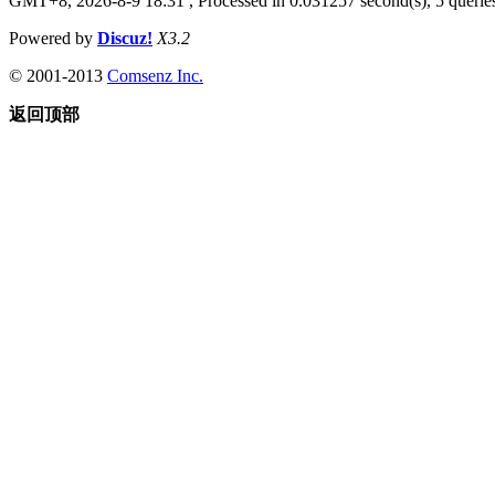
GMT+8, 2026-8-9 18:31
, Processed in 0.031257 second(s), 5 queries
Powered by
Discuz!
X3.2
© 2001-2013
Comsenz Inc.
返回顶部