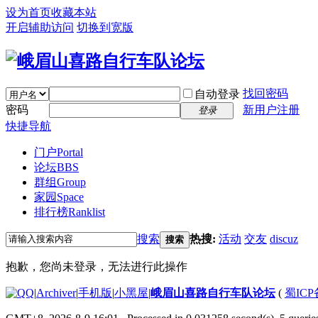
设为首页
收藏本站
开启辅助访问
切换到宽版
找回密码
自动登录
密码
新用户注册
登录
快捷导航
门户
Portal
论坛
BBS
群组
Group
家园
Space
排行榜
Ranklist
搜索
热搜:
活动
交友
discuz
搜索
抱歉，您尚未登录，无法进行此操作
|
Archiver
|
手机版
|
小黑屋
|
峨眉山喜路自行车队论坛
(
蜀ICP备