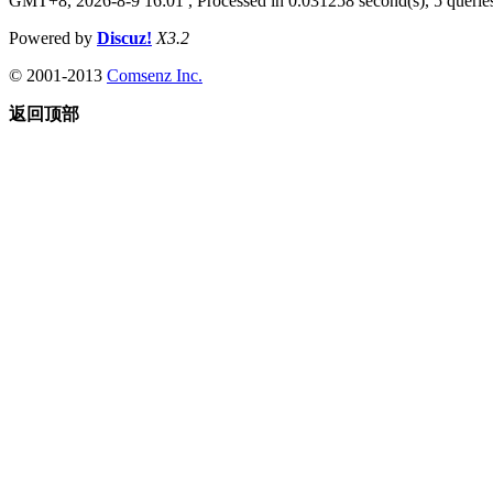
GMT+8, 2026-8-9 16:01
, Processed in 0.031258 second(s), 5 queries
Powered by
Discuz!
X3.2
© 2001-2013
Comsenz Inc.
返回顶部