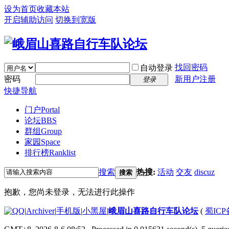
设为首页
收藏本站
开启辅助访问
切换到宽版
找回密码
自动登录
密码
新用户注册
登录
快捷导航
门户
Portal
论坛
BBS
群组
Group
家园
Space
排行榜
Ranklist
搜索
热搜:
活动
交友
discuz
搜索
抱歉，您尚未登录，无法进行此操作
|
Archiver
|
手机版
|
小黑屋
|
峨眉山喜路自行车队论坛
(
蜀ICP备