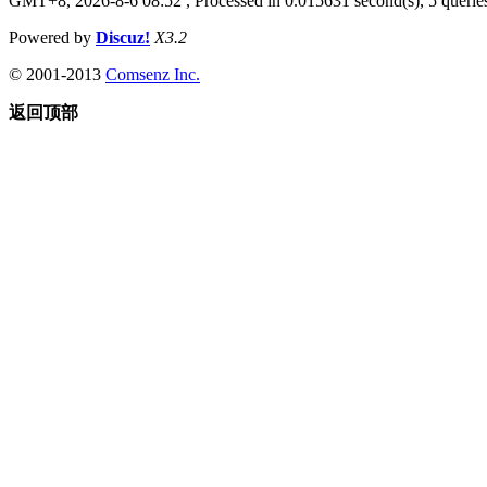
GMT+8, 2026-8-6 08:52
, Processed in 0.015631 second(s), 5 queries
Powered by
Discuz!
X3.2
© 2001-2013
Comsenz Inc.
返回顶部