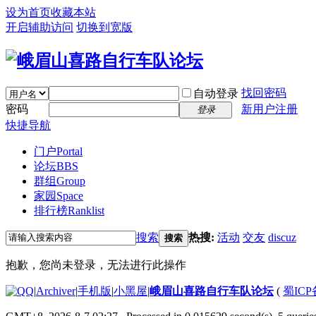
设为首页
收藏本站
开启辅助访问
切换到宽版
找回密码
自动登录
密码
新用户注册
登录
快捷导航
门户
Portal
论坛
BBS
群组
Group
家园
Space
排行榜
Ranklist
搜索
热搜:
活动
交友
discuz
搜索
抱歉，您尚未登录，无法进行此操作
|
Archiver
|
手机版
|
小黑屋
|
峨眉山喜路自行车队论坛
(
蜀ICP备