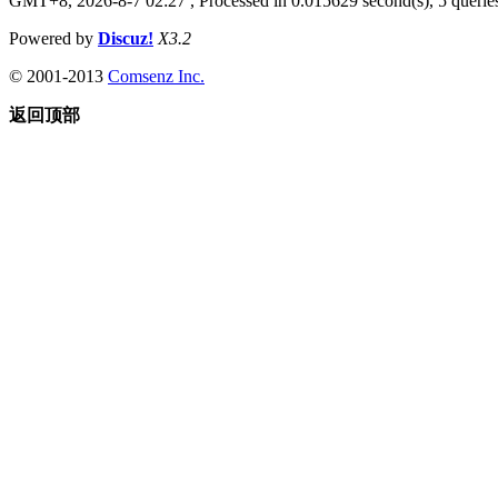
GMT+8, 2026-8-7 02:27
, Processed in 0.015629 second(s), 5 queries
Powered by
Discuz!
X3.2
© 2001-2013
Comsenz Inc.
返回顶部