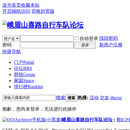
设为首页
收藏本站
开启辅助访问
切换到宽版
找回密码
自动登录
密码
新用户注册
登录
快捷导航
门户
Portal
论坛
BBS
群组
Group
家园
Space
排行榜
Ranklist
搜索
热搜:
活动
交友
discuz
搜索
抱歉，您尚未登录，无法进行此操作
|
Archiver
|
手机版
|
小黑屋
|
峨眉山喜路自行车队论坛
(
蜀ICP备