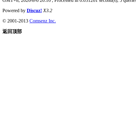
GMT+8, 2026-8-6 20:16
, Processed in 0.031261 second(s), 5 queries
Powered by
Discuz!
X3.2
© 2001-2013
Comsenz Inc.
返回顶部