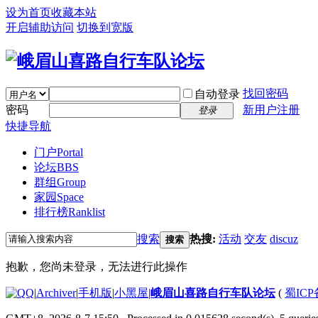
设为首页
收藏本站
开启辅助访问
切换到宽版
找回密码
自动登录
密码
新用户注册
登录
快捷导航
门户
Portal
论坛
BBS
群组
Group
家园
Space
排行榜
Ranklist
搜索
热搜:
活动
交友
discuz
搜索
抱歉，您尚未登录，无法进行此操作
|
Archiver
|
手机版
|
小黑屋
|
峨眉山喜路自行车队论坛
(
蜀ICP备