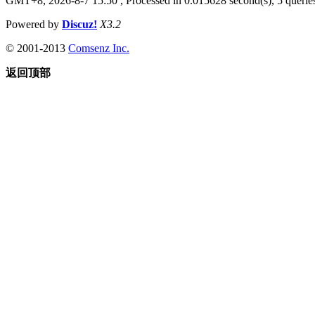
GMT+8, 2026-8-7 15:50
, Processed in 0.015628 second(s), 5 queries
Powered by
Discuz!
X3.2
© 2001-2013
Comsenz Inc.
返回顶部