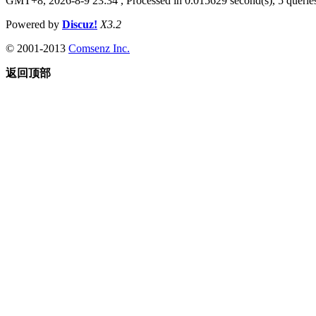
GMT+8, 2026-8-9 23:34
, Processed in 0.015629 second(s), 5 queries
Powered by
Discuz!
X3.2
© 2001-2013
Comsenz Inc.
返回顶部