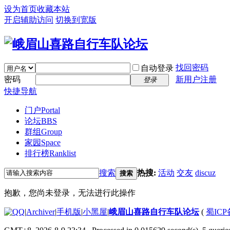
设为首页
收藏本站
开启辅助访问
切换到宽版
找回密码
自动登录
密码
新用户注册
登录
快捷导航
门户
Portal
论坛
BBS
群组
Group
家园
Space
排行榜
Ranklist
搜索
热搜:
活动
交友
discuz
搜索
抱歉，您尚未登录，无法进行此操作
|
Archiver
|
手机版
|
小黑屋
|
峨眉山喜路自行车队论坛
(
蜀ICP备