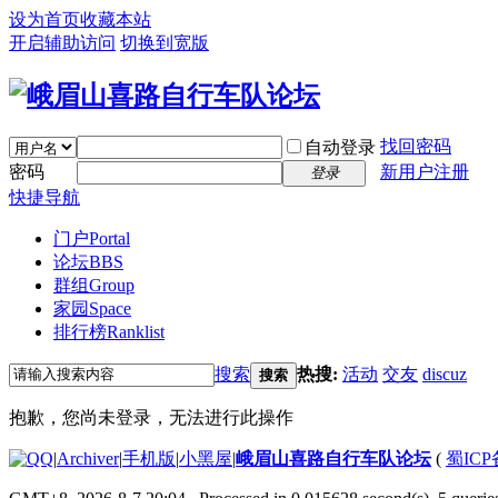
设为首页
收藏本站
开启辅助访问
切换到宽版
找回密码
自动登录
密码
新用户注册
登录
快捷导航
门户
Portal
论坛
BBS
群组
Group
家园
Space
排行榜
Ranklist
搜索
热搜:
活动
交友
discuz
搜索
抱歉，您尚未登录，无法进行此操作
|
Archiver
|
手机版
|
小黑屋
|
峨眉山喜路自行车队论坛
(
蜀ICP备