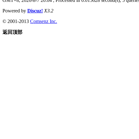
GMT+8, 2026-8-7 20:04
, Processed in 0.015628 second(s), 5 queries
Powered by
Discuz!
X3.2
© 2001-2013
Comsenz Inc.
返回顶部