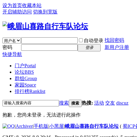
设为首页
收藏本站
开启辅助访问
切换到宽版
找回密码
自动登录
密码
新用户注册
登录
快捷导航
门户
Portal
论坛
BBS
群组
Group
家园
Space
排行榜
Ranklist
搜索
热搜:
活动
交友
discuz
搜索
抱歉，您尚未登录，无法进行此操作
|
Archiver
|
手机版
|
小黑屋
|
峨眉山喜路自行车队论坛
(
蜀ICP备