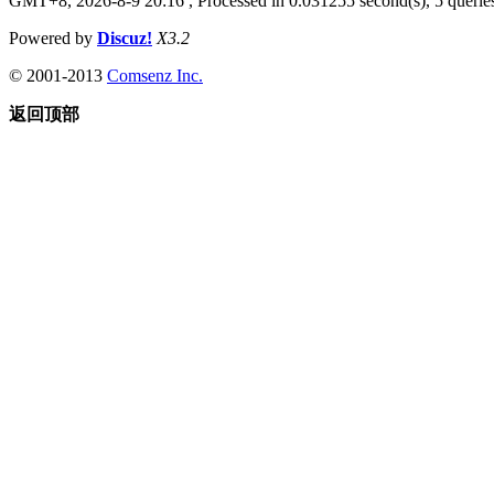
GMT+8, 2026-8-9 20:16
, Processed in 0.031255 second(s), 5 queries
Powered by
Discuz!
X3.2
© 2001-2013
Comsenz Inc.
返回顶部