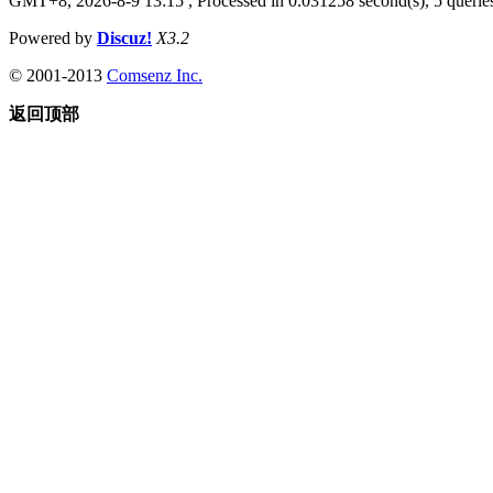
GMT+8, 2026-8-9 13:15
, Processed in 0.031258 second(s), 5 queries
Powered by
Discuz!
X3.2
© 2001-2013
Comsenz Inc.
返回顶部