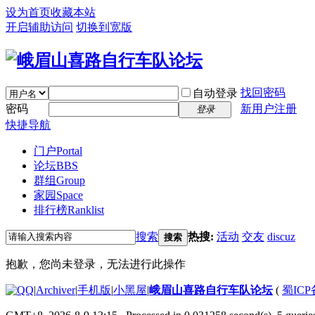
设为首页
收藏本站
开启辅助访问
切换到宽版
找回密码
自动登录
密码
新用户注册
登录
快捷导航
门户
Portal
论坛
BBS
群组
Group
家园
Space
排行榜
Ranklist
搜索
热搜:
活动
交友
discuz
搜索
抱歉，您尚未登录，无法进行此操作
|
Archiver
|
手机版
|
小黑屋
|
峨眉山喜路自行车队论坛
(
蜀ICP备