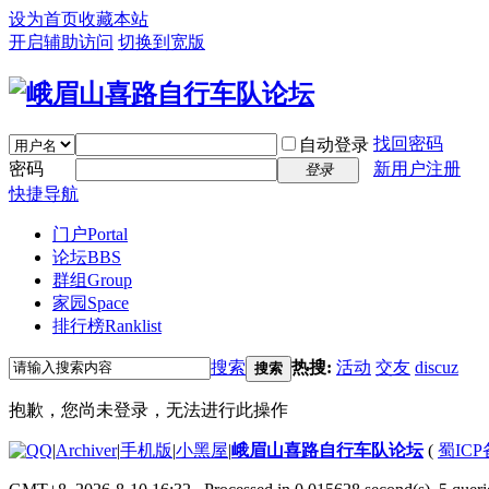
设为首页
收藏本站
开启辅助访问
切换到宽版
找回密码
自动登录
密码
新用户注册
登录
快捷导航
门户
Portal
论坛
BBS
群组
Group
家园
Space
排行榜
Ranklist
搜索
热搜:
活动
交友
discuz
搜索
抱歉，您尚未登录，无法进行此操作
|
Archiver
|
手机版
|
小黑屋
|
峨眉山喜路自行车队论坛
(
蜀ICP备