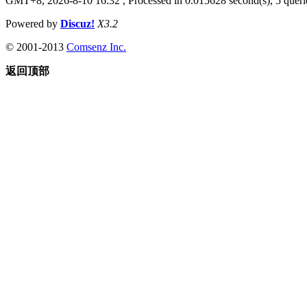
GMT+8, 2026-8-10 16:32
, Processed in 0.015628 second(s), 5 querie
Powered by
Discuz!
X3.2
© 2001-2013
Comsenz Inc.
返回顶部