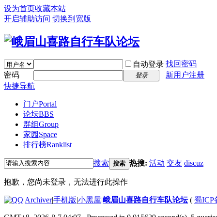
设为首页
收藏本站
开启辅助访问
切换到宽版
找回密码
自动登录
密码
新用户注册
登录
快捷导航
门户
Portal
论坛
BBS
群组
Group
家园
Space
排行榜
Ranklist
搜索
热搜:
活动
交友
discuz
搜索
抱歉，您尚未登录，无法进行此操作
|
Archiver
|
手机版
|
小黑屋
|
峨眉山喜路自行车队论坛
(
蜀ICP备