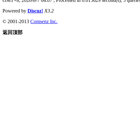
GMT+8, 2026-8-7 04:07
, Processed in 0.015629 second(s), 5 queries
Powered by
Discuz!
X3.2
© 2001-2013
Comsenz Inc.
返回顶部