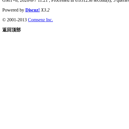
GMT+8, 2026-8-7 11:21
, Processed in 0.031258 second(s), 5 queries
Powered by
Discuz!
X3.2
© 2001-2013
Comsenz Inc.
返回顶部