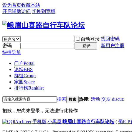
设为首页
收藏本站
开启辅助访问
切换到宽版
找回密码
自动登录
密码
新用户注册
登录
快捷导航
门户
Portal
论坛
BBS
群组
Group
家园
Space
排行榜
Ranklist
搜索
热搜:
活动
交友
discuz
搜索
抱歉，您尚未登录，无法进行此操作
|
Archiver
|
手机版
|
小黑屋
|
峨眉山喜路自行车队论坛
(
蜀ICP备