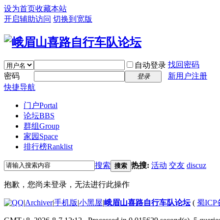
设为首页
收藏本站
开启辅助访问
切换到宽版
找回密码
自动登录
密码
新用户注册
登录
快捷导航
门户
Portal
论坛
BBS
群组
Group
家园
Space
排行榜
Ranklist
搜索
热搜:
活动
交友
discuz
搜索
抱歉，您尚未登录，无法进行此操作
|
Archiver
|
手机版
|
小黑屋
|
峨眉山喜路自行车队论坛
(
蜀ICP备