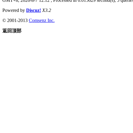
GMT+8, 2026-8-7 12:12
, Processed in 0.015629 second(s), 5 queries
Powered by
Discuz!
X3.2
© 2001-2013
Comsenz Inc.
返回顶部