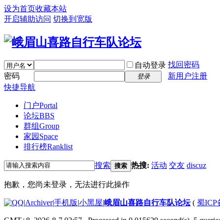
设为首页
收藏本站
开启辅助访问
切换到宽版
找回密码
自动登录
密码
新用户注册
登录
快捷导航
门户
Portal
论坛
BBS
群组
Group
家园
Space
排行榜
Ranklist
搜索
热搜:
活动
交友
discuz
搜索
抱歉，您尚未登录，无法进行此操作
|
Archiver
|
手机版
|
小黑屋
|
峨眉山喜路自行车队论坛
(
蜀ICP备