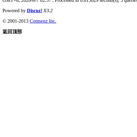
GMT+8, 2026-8-7 02:57
, Processed in 0.015629 second(s), 5 queries
Powered by
Discuz!
X3.2
© 2001-2013
Comsenz Inc.
返回顶部